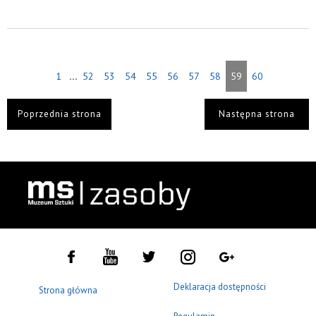
...
1
52
53
54
55
56
57
58
59
60
Poprzednia strona
Następna strona
Deklaracja dostępności
Strona główna