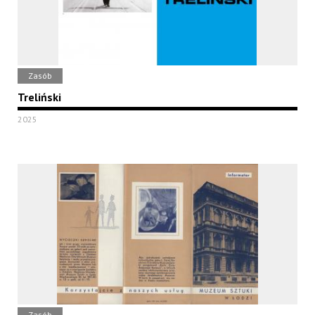
Zasób
Treliński
2025
Zasób