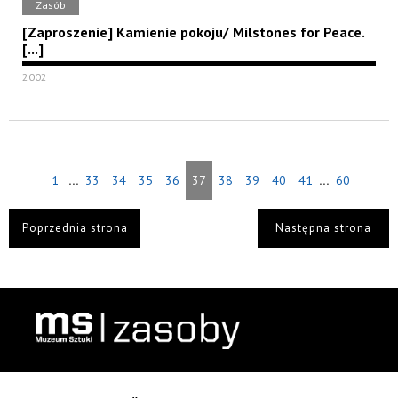
Zasób
[Zaproszenie] Kamienie pokoju/ Milstones for Peace.
[...]
2002
...
...
1
33
34
35
36
37
38
39
40
41
60
Poprzednia strona
Następna strona