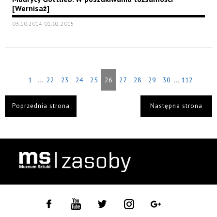
[Wernisaż]
03.10.2014-01.02.2015
...
...
1
22
23
24
25
26
27
28
29
30
112
Poprzednia strona
Następna strona