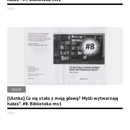
2011
Zasób
[Ulotka] Co się stało z moją głową? Myśli wytwarzają
hałas*. #8. Biblioteka ms1
2011