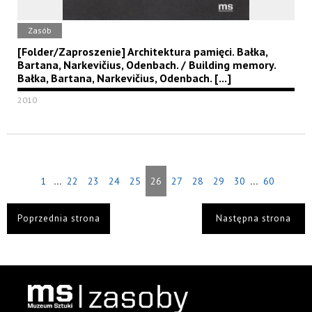
Zasób
[Folder/Zaproszenie] Architektura pamięci. Bałka,
Bartana, Narkevičius, Odenbach. / Building memory.
Bałka, Bartana, Narkevičius, Odenbach. [...]
2010
...
...
1
22
23
24
25
26
27
28
29
30
60
Poprzednia strona
Następna strona