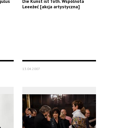
gulus
Die Kunst ist Toth. Wspólnota
Leeeżeć [akcja artystyczna]
13.04.2007