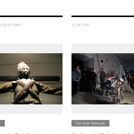
(23).07.1989
13.04.2007
b
Fot. Piotr Tomczyk