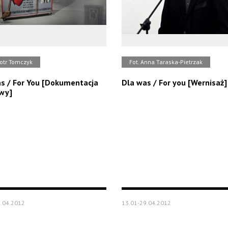
iotr Tomczyk
Fot. Anna Taraska-Pietrzak
s / For You [Dokumentacja
Dla was / For you [Wernisaż]
wy]
.04.2012
13.01-29.04.2012