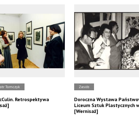
iotr Tomczyk
Zasób
Culin. Retrospektywa
Doroczna Wystawa Państw
saż]
Liceum Sztuk Plastycznych w
[Wernisaż]