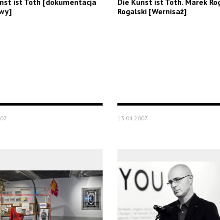
nst ist Toth [dokumentacja
Die Kunst ist Toth. Marek Ro
wy]
Rogalski [Wernisaż]
007
13.04.2007