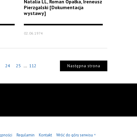
Natalia LL, Roman Opałka, Ireneusz
Pierzgalski [Dokumentacja
wystawy]
02.06.1974
...
24
25
112
Następna strona
ępności
Regulamin
Kontakt
Wróć do góry serwisu
^