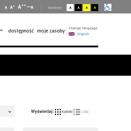
++
A
+
A
A
A
:
Kontrast:
A
A
A
A
Change language:
dostępność
moje zasoby
English
Wyświetlaj:
Kafelki
Lista