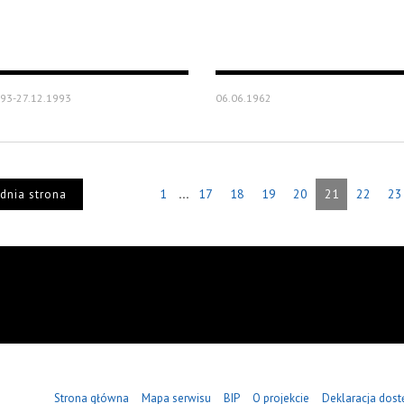
93-27.12.1993
06.06.1962
...
1
17
18
19
20
21
22
23
dnia strona
Strona główna
Mapa serwisu
BIP
O projekcie
Deklaracja dost