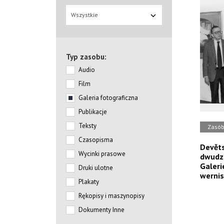
Wszystkie
Typ zasobu:
Audio
Film
Galeria fotograficzna
Publikacje
Teksty
Zasó
Czasopisma
Devěts
Wycinki prasowe
dwudzi
Galeri
Druki ulotne
wernis
Plakaty
Rękopisy i maszynopisy
Dokumenty Inne