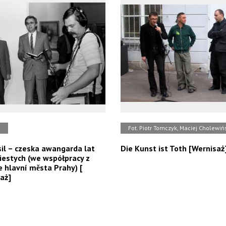
b
Fot. Piotr Tomczyk, Maciej Cholewiń
il – czeska awangarda lat
Die Kunst ist Toth [Wernisaż
estych (we współpracy z
e hlavní mĕsta Prahy) [
aż]