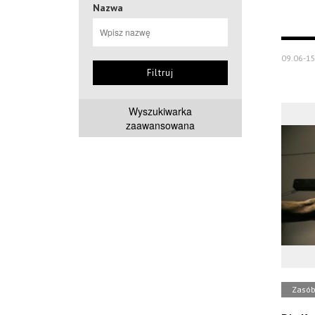
Nazwa
09.06-15
Filtruj
Wyszukiwarka
zaawansowana
Zasó