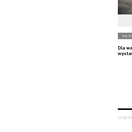
Fot. P
Dla wa
wysta
13.01-29