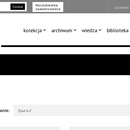
Wyszukiwarka
Szukaj
Czcionka
zaawansowana
kolekcja
archiwum
wiedza
biblioteka
anie:
Tytuł A-Z