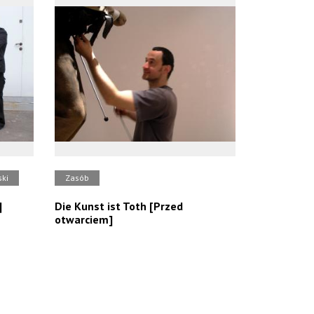
ski
Zasób
]
Die Kunst ist Toth [Przed
otwarciem]