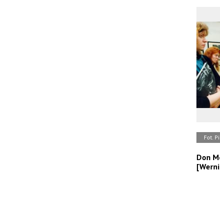
Fot. P
Don Mc
[Werni