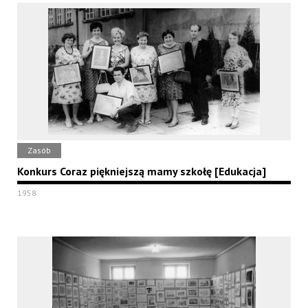
Zasób
Konkurs Coraz piękniejszą mamy szkołę [Edukacja]
1958