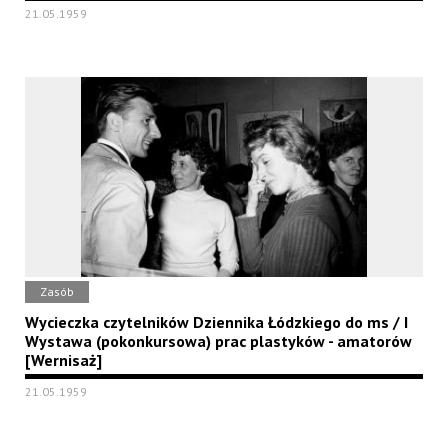
21.05.1959
Zasób
Wycieczka czytelników Dziennika Łódzkiego do ms / I
Wystawa (pokonkursowa) prac plastyków - amatorów
[Wernisaż]
21.05.1959