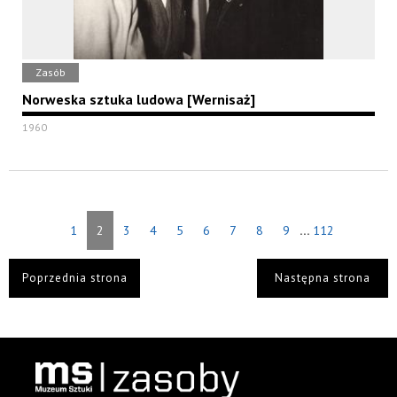
Zasób
Norweska sztuka ludowa [Wernisaż]
1960
...
1
2
3
4
5
6
7
8
9
112
Poprzednia strona
Następna strona