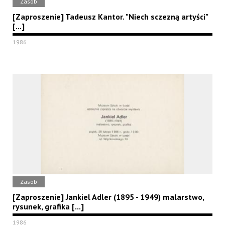
Zasób
[Zaproszenie] Tadeusz Kantor. "Niech sczezną artyści"
[...]
1986
Zasób
[Zaproszenie] Jankiel Adler (1895 - 1949) malarstwo,
rysunek, grafika [...]
1986