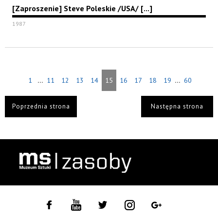
[Zaproszenie] Steve Poleskie /USA/ [...]
1987
...
...
1
11
12
13
14
15
16
17
18
19
60
Poprzednia strona
Następna strona