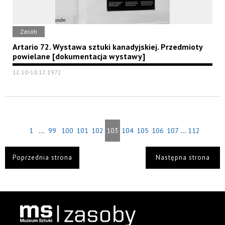
Zasób
Artario 72. Wystawa sztuki kanadyjskiej. Przedmioty
powielane [dokumentacja wystawy]
12.10-10.12.1972
...
...
1
99
100
101
102
103
104
105
106
107
112
Poprzednia strona
Następna strona