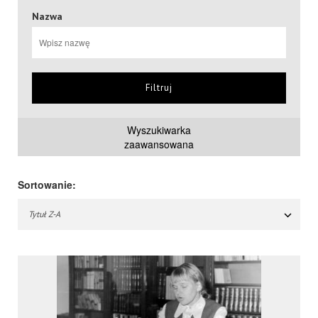
Nazwa
Filtruj
Wyszukiwarka
zaawansowana
Sortowanie:
Tytuł Z-A