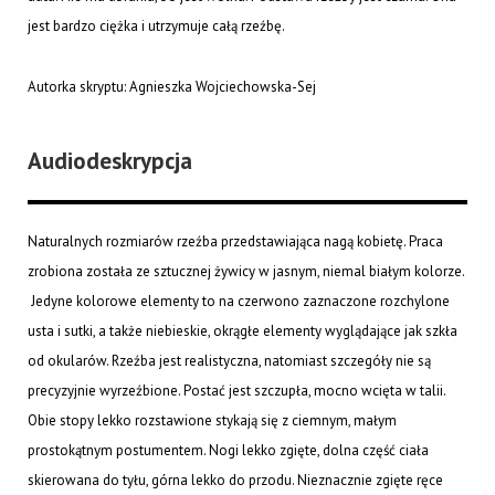
jest bardzo ciężka i utrzymuje całą rzeźbę.
Autorka skryptu: Agnieszka Wojciechowska-Sej
Audiodeskrypcja
Naturalnych rozmiarów rzeźba przedstawiająca nagą kobietę. Praca
zrobiona została ze sztucznej żywicy w jasnym, niemal białym kolorze.
Jedyne kolorowe elementy to na czerwono zaznaczone rozchylone
usta i sutki, a także niebieskie, okrągłe elementy wyglądające jak szkła
od okularów. Rzeźba jest realistyczna, natomiast szczegóły nie są
precyzyjnie wyrzeźbione. Postać jest szczupła, mocno wcięta w talii.
Obie stopy lekko rozstawione stykają się z ciemnym, małym
prostokątnym postumentem. Nogi lekko zgięte, dolna część ciała
skierowana do tyłu, górna lekko do przodu. Nieznacznie zgięte ręce