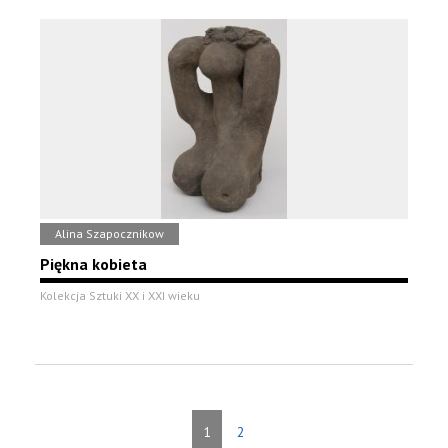
Alina Szapocznikow
Piękna kobieta
Kolekcja Sztuki XX i XXI wieku
1
2