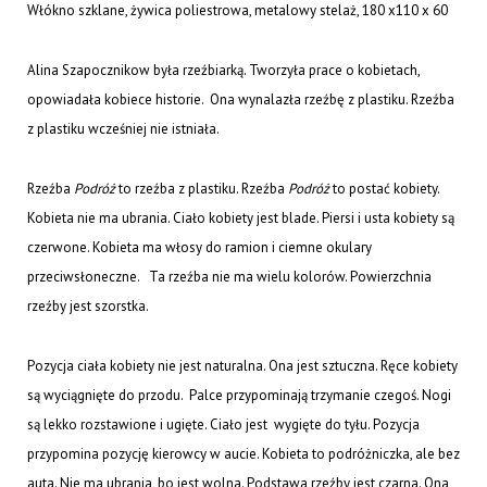
Włókno szklane, żywica poliestrowa, metalowy stelaż, 180 x110 x 60
Alina Szapocznikow była rzeźbiarką. Tworzyła prace o kobietach,
opowiadała kobiece historie. Ona wynalazła rzeźbę z plastiku. Rzeźba
z plastiku wcześniej nie istniała.
Rzeźba
Podróż
to rzeźba z plastiku. Rzeźba
Podróż
to postać kobiety.
Kobieta nie ma ubrania. Ciało kobiety jest blade. Piersi i usta kobiety są
czerwone. Kobieta ma włosy do ramion i ciemne okulary
przeciwsłoneczne. Ta rzeźba nie ma wielu kolorów. Powierzchnia
rzeźby jest szorstka.
Pozycja ciała kobiety nie jest naturalna. Ona jest sztuczna. Ręce kobiety
są wyciągnięte do przodu. Palce przypominają trzymanie czegoś. Nogi
są lekko rozstawione i ugięte. Ciało jest wygięte do tyłu. Pozycja
przypomina pozycję kierowcy w aucie. Kobieta to podróżniczka, ale bez
auta. Nie ma ubrania, bo jest wolna. Podstawa rzeźby jest czarna. Ona