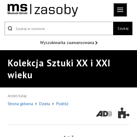
Szukaj
Wyszukiwarka
zaawansowana
Kolekcja Sztuki XX i XXI
wieku
Jesteś tutaj:
Strona główna
>
Dzieła
>
Podróż