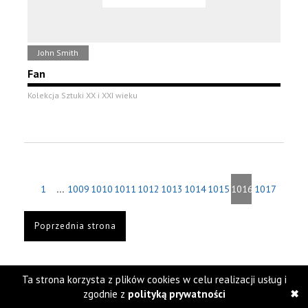
John Smith
Fan
Kolekcja Sztuki XX i XXI wieku
...
1
1009
1010
1011
1012
1013
1014
1015
1016
1017
Poprzednia strona
Ta strona korzysta z plików cookies w celu realizacji usług i
zgodnie z
polityką prywatności