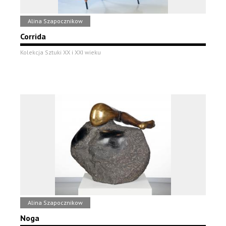
Alina Szapocznikow
Corrida
Kolekcja Sztuki XX i XXI wieku
Alina Szapocznikow
Noga