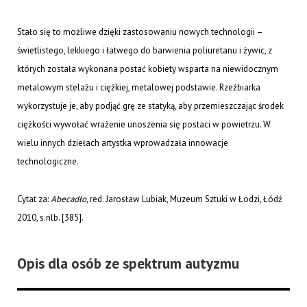
Stało się to możliwe dzięki zastosowaniu nowych technologii –
świetlistego, lekkiego i łatwego do barwienia poliuretanu i żywic, z
których została wykonana postać kobiety wsparta na niewidocznym
metalowym stelażu i ciężkiej, metalowej podstawie. Rzeźbiarka
wykorzystuje je, aby podjąć grę ze statyką, aby przemieszczając środek
ciężkości wywołać wrażenie unoszenia się postaci w powietrzu. W
wielu innych dziełach artystka wprowadzała innowacje
technologiczne.
Cytat za:
Abecadło,
red. Jarosław Lubiak, Muzeum Sztuki w Łodzi, Łódź
2010, s.nlb. [385].
Opis dla osób ze spektrum autyzmu