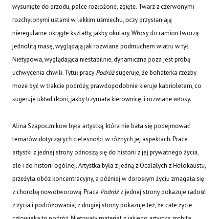
wysunięte do przodu, palce rozłożone, zgięte. Twarz z czerwonymi
rozchylonymi ustami w lekkim uśmiechu, oczy przysłaniają
nieregularne okrągłe kształty, jakby okulary. Włosy do ramion tworzą
jednolitą masę, wyglądają jak rozwiane podmuchem wiatru w tył.
Nietypowa, wyglądająca niestabilnie, dynamiczna poza jest próbą
uchwycenia chwili. Tytuł pracy
Podróż
sugeruje, że bohaterka rzeźby
może być w trakcie podróży, prawdopodobnie kieruje kabrioletem, co
sugeruje układ dłoni, jakby trzymała kierownicę, i rozwiane włosy.
Alina Szapocznikow była artystką, która nie bała się podejmować
tematów dotyczących cielesności w różnych jej aspektach. Prace
artystki z jednej strony odnoszą się do historii z jej prywatnego życia,
ale i do historii ogólnej. Artystka była z jedną z Ocalałych z Holokaustu,
przeżyła obóz koncentracyjny, a później w dorosłym życiu zmagała się
z chorobą nowotworową. Praca
Podróż
z jednej strony pokazuje radość
z życia i podróżowania, z drugiej strony pokazuje też, że całe życie
człowieka to podróż. Nietrwały materiał z jakiego artystka zrobiła