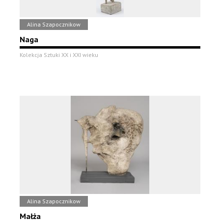
Alina Szapocznikow
Naga
Kolekcja Sztuki XX i XXI wieku
Alina Szapocznikow
Małża