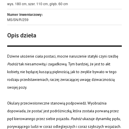
wys. 180 cm, szer. 110 cm, głęb. 60 cm
Numer inwentarzowy:
MS/SN/R/259
Opis dzieła
Dziwne ułożenie ciała postaci, mocne naruszenie statyki czyni rzeźbę
Podróż
tak niesamowitą i zagadkową. Tym bardziej, że jest to akt
kobiety, nie będącej kuszącą pięknością, jak to zwykle bywało w tego
rodzaju przedstawieniach, raczej zwracającej uwagę dziwacznością
swojej pozy.
Okulary przeciwsłoneczne stanowią podpowiedź. Wyobraźnia
dopowiada, że postać jest podróżniczką, która została porwaną przez
pęd kierowanego przez siebie pojazdu.
Podróż
ukazuje dynamikę pędu,
porywającego ludzi w coraz odleglejszych i coraz szybszych wojażach.