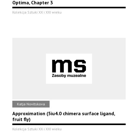
Optima, Chapter 3
Kolekcja Sztuki XX i XXI wieku
Katja Novitskova
Approximation (5iu4.0 chimera surface ligand,
fruit fly)
Kolekcja Sztuki XX i XXI wieku