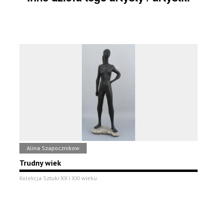
Alina Szapocznikow
Trudny wiek
Kolekcja Sztuki XX i XXI wieku