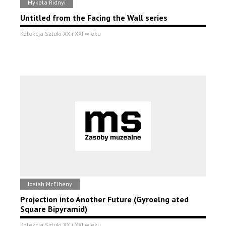
Mykola Ridnyi
Untitled from the Facing the Wall series
Kolekcja Sztuki XX i XXI wieku
Josiah McElheny
Projection into Another Future (Gyroelng ated
Square Bipyramid)
Kolekcja Sztuki XX i XXI wieku