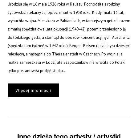
Urodziła się w 16 maja 1926 roku w Kaliszu. Pochodziła z rodziny
żydowskich lekarzy. Jej ojciec zmarł w 1938 roku. Kiedy miała 13 lat,
wybuchła wojna. Mieszkała w Pabianicach, w tamtejszym gettcie razem
z matką spędziła dwa lata okupacji (1940-42), potem przeniesiono ją
do łódzkiego getta, a stamtąd do obozów koncentracyjnych: Auschwitz
(spędziła tam tydzień w 1942 roku), Bergen-Belsen (gdzie była dziesięć
miesięcy), a następnie do Theresienstadt w Czechach. Po wojnie jej
matka zamieszkała w Łodzi, ale Szapocznikow nie wróciła do Polski
tylko postanowiła podjąć studia...
Więcej informacji
Inne dzieła tego artysty / artystki