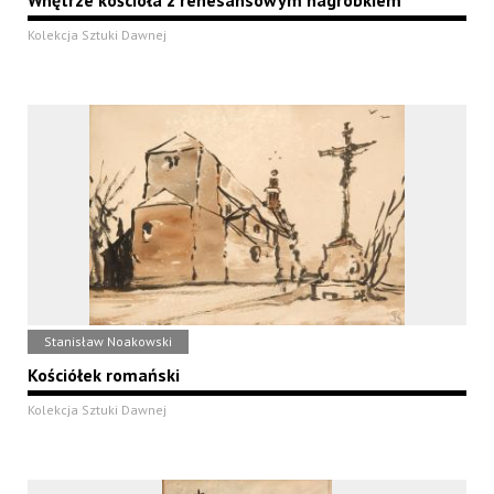
Wnętrze kościoła z renesansowym nagrobkiem
Kolekcja Sztuki Dawnej
Stanisław Noakowski
Kościółek romański
Kolekcja Sztuki Dawnej