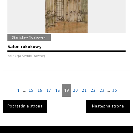
Stanisław Noakowski
Salon rokokowy
Kolekcja Sztuki Dawnej
...
...
1
15
16
17
18
19
20
21
22
23
35
Poprzednia strona
Następna strona