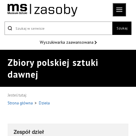
Szukaj
Wyszukiwarka
zaawansowana
Zbiory polskiej sztuki
dawnej
Jesteś tutaj:
Strona główna
>
Dzieła
Zespół dzieł